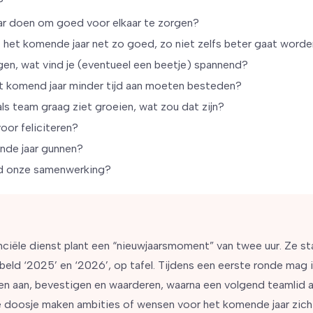
?
r doen om goed voor elkaar te zorgen?
het komende jaar net zo goed, zo niet zelfs beter gaat word
ggen, wat vind je (eventueel een beetje) spannend?
t komend jaar minder tijd aan moeten besteden?
 als team graag ziet groeien, wat zou dat zijn?
voor feliciteren?
nde jaar gunnen?
nd onze samenwerking?
anciële dienst plant een “nieuwjaarsmoment” van twee uur. Ze st
eld ‘2025’ en ‘2026’, op tafel. Tijdens een eerste ronde mag 
n aan, bevestigen en waarderen, waarna een volgend teamlid a
 doosje maken ambities of wensen voor het komende jaar zicht